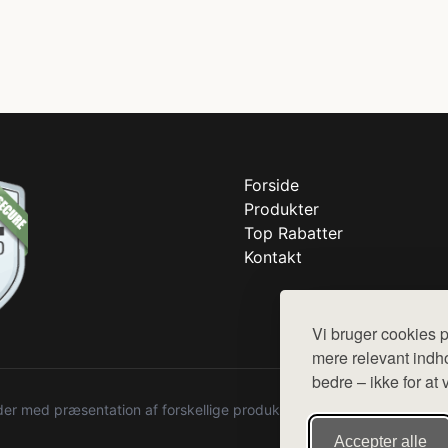
Forside
Produkter
Top Rabatter
Kontakt
Vi bruger cookies p
mere relevant indho
bedre – ikke for at 
r med præsentation af forskellige produkter fra diverse webshops. De
Accepter alle