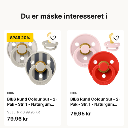
Du er måske interesseret i
SPAR 20%
BIBS
BIBS
BIBS Rund Colour Sut - 2-
BIBS Rund Colour Sut - 2-
Pak - Str. 1 - Naturgummi
Pak - Str. 1 - Naturgummi
- Block Studio - Sand Mix
- Blossom/Candy Apple
VEJL. PRIS 99,95 KR
79,95 kr
79,96 kr