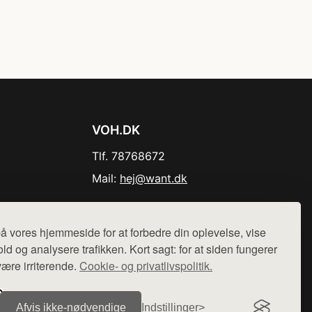
VOH.DK
Tlf. 78768672
Mail:
hej@want.dk
Cookie- og privatlivspolitik
å vores hjemmeside for at forbedre din oplevelse, vise
ld og analysere trafikken. Kort sagt: for at siden fungerer
være irriterende.
Cookie- og privatlivspolitik.
r sælges ikke varer fra denne side - vi henviser til de shops,
Afvis ikke‑nødvendige
Indstillinger