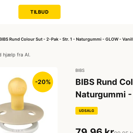
TILBUD
BIBS Rund Colour Sut - 2-Pak - Str. 1 - Naturgummi - GLOW - Vani
 hjælp fra AI.
BIBS
BIBS Rund Colo
-20%
Naturgummi - 
UDSALG
79,96 kr