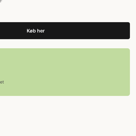
r
Køb her
et