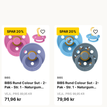
SPAR 20%
SPAR 20%
BIBS
BIBS
BIBS Rund Colour Sut - 2-
BIBS Rund Colour Sut - 2-
Pak - Str. 1 - Naturgummi
Pak - Str. 1 - Naturgummi
- Bubblegum/Peri
- Bumblebee Studio -
VEJL. PRIS 89,95 KR
VEJL. PRIS 99,95 KR
Breeze Mix
71,96 kr
79,96 kr