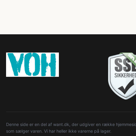
Denne side er en del af want.dk, der udgiver en række hjemmeside
som sælger varen. Vi har heller ikke varerne på lager.