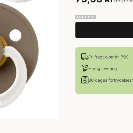
99,95 k
Fri fragt over kr. 799
Hurtig levering
30 dages fortrydelsesr