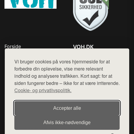
Forside
VOH.DK
Produkter
Tlf. 78768672
Top Rabatter
Vi bruger cookies på vores hjemmeside for at
Mail:
hej@want.dk
Kontakt
forbedre din oplevelse, vise mere relevant
indhold og analysere trafikken. Kort sagt: for at
Cookie- og privatlivspolitik
siden fungerer bedre – ikke for at være irriterende.
Cookie- og privatlivspolitik.
Denne side er en del af want.dk, der udgiver en række
Accepter alle
hjemmesider med præsentation af forskellige produkter fra
diverse webshops. Der sælges ikke varer fra denne side - vi
Afvis ikke‑nødvendige
henviser til de shops, som sælger varen. Vi har heller ikke
varerne på lager.