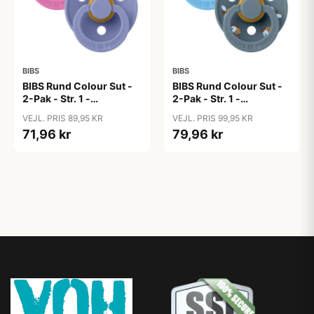
BIBS
BIBS
BIBS Rund Colour Sut -
BIBS Rund Colour Sut -
2-Pak - Str. 1 -
2-Pak - Str. 1 -
Naturgummi -
Naturgummi -
VEJL. PRIS 89,95 KR
VEJL. PRIS 99,95 KR
Bubblegum/Peri
Bumblebee Studio -
71,96 kr
79,96 kr
Breeze Mix