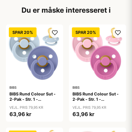
Du er måske interesseret i
SPAR 20%
SPAR 20%
BIBS
BIBS
BIBS Rund Colour Sut -
BIBS Rund Colour Sut -
2-Pak - Str. 1 -
2-Pak - Str. 1 -
Naturgummi - Baby
Naturgummi - Baby
VEJL. PRIS 79,95 KR
VEJL. PRIS 79,95 KR
Blue/Peri
Pink/Bubblegum
63,96 kr
63,96 kr