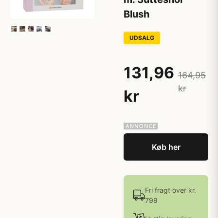
Blush
UDSALG
131,96
164,95
kr
kr
Køb her
Fri fragt over kr.
799