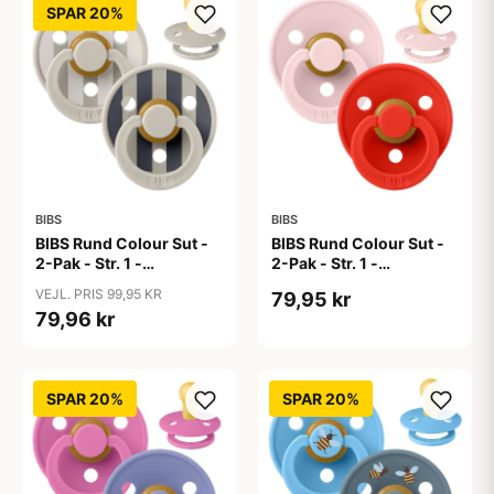
SPAR 20%
BIBS
BIBS
BIBS Rund Colour Sut -
BIBS Rund Colour Sut -
2-Pak - Str. 1 -
2-Pak - Str. 1 -
Naturgummi - Block
Naturgummi -
VEJL. PRIS 99,95 KR
79,95 kr
Studio - Sand Mix
Blossom/Candy Apple
79,96 kr
SPAR 20%
SPAR 20%