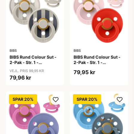
BIBS
BIBS
BIBS Rund Colour Sut -
BIBS Rund Colour Sut -
2-Pak - Str. 1 -
2-Pak - Str. 1 -
Naturgummi - Block
Naturgummi -
VEJL. PRIS 99,95 KR
79,95 kr
Studio - Sand Mix
Blossom/Candy Apple
79,96 kr
SPAR 20%
SPAR 20%