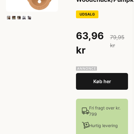
UDSALG
63,96
79,95
kr
kr
Køb her
Fri fragt over kr.
799
Hurtig levering