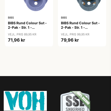
BIBS
BIBS
BIBS Rund Colour Sut -
BIBS Rund Colour Sut -
2-Pak - Str. 1 -
2-Pak - Str. 1 -
Naturgummi -
Naturgummi -
VEJL. PRIS 89,95 KR
VEJL. PRIS 99,95 KR
Bubblegum/Peri
Bumblebee Studio -
71,96 kr
79,96 kr
Breeze Mix