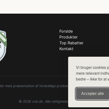
Forside
Produkter
Top Rabatter
Kontakt
Vi bruger cookies p
mere relevant indho
bedre – ikke for at 
r med præsentation af forskellige produkter fra diverse webshops. De
Accepter alle
© 2026 voh.dk. Alle rettigheder forbeholdes.