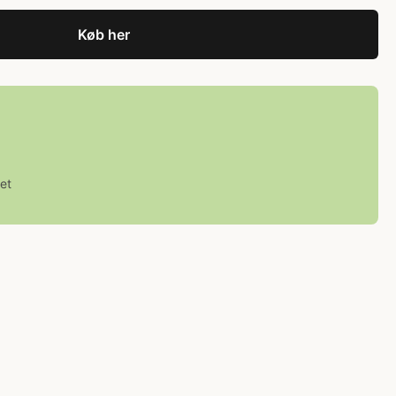
Køb her
et