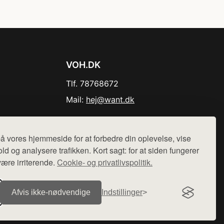
VOH.DK
Tlf. 78768672
Mail:
hej@want.dk
Cookie- og privatlivspolitik
å vores hjemmeside for at forbedre din oplevelse, vise
ld og analysere trafikken. Kort sagt: for at siden fungerer
være irriterende.
Cookie- og privatlivspolitik.
r sælges ikke varer fra denne side - vi henviser til de shops,
Afvis ikke‑nødvendige
Indstillinger