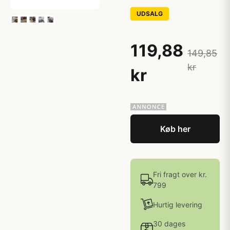
UDSALG
119,88
149,85
kr
kr
Køb her
Fri fragt over kr.
799
Hurtig levering
30 dages