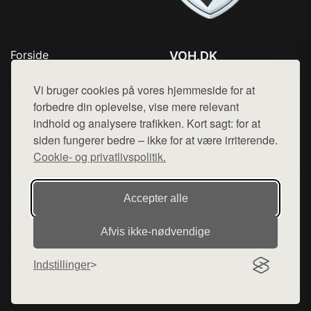
Forside
VOH.DK
Produkter
Tlf. 78768672
Top Rabatter
Vi bruger cookies på vores hjemmeside for at
Mail:
hej@want.dk
Kontakt
forbedre din oplevelse, vise mere relevant
indhold og analysere trafikken. Kort sagt: for at
Cookie- og privatlivspolitik
siden fungerer bedre – ikke for at være irriterende.
Cookie- og privatlivspolitik.
Denne side er en del af want.dk, der udgiver en række
Accepter alle
hjemmesider med præsentation af forskellige produkter fra
diverse webshops. Der sælges ikke varer fra denne side - vi
Afvis ikke‑nødvendige
henviser til de shops, som sælger varen. Vi har heller ikke
varerne på lager.
Indstillinger
© 2026 voh.dk. Alle rettigheder forbeholdes.