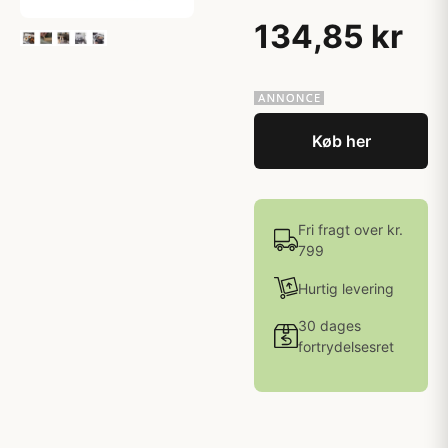
134,85 kr
Køb her
Fri fragt over kr.
799
Hurtig levering
30 dages
fortrydelsesret