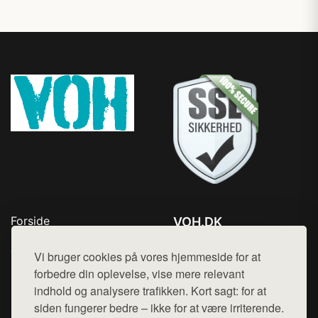
Forside
VOH.DK
Produkter
Tlf. 78768672
Top Rabatter
Vi bruger cookies på vores hjemmeside for at
Mail:
hej@want.dk
Kontakt
forbedre din oplevelse, vise mere relevant
indhold og analysere trafikken. Kort sagt: for at
Cookie- og privatlivspolitik
siden fungerer bedre – ikke for at være irriterende.