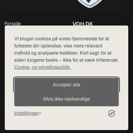
Forside
VOH.DK
Produkter
Tlf. 78768672
Top Rabatter
Vi bruger cookies på vores hjemmeside for at
Mail:
hej@want.dk
Kontakt
forbedre din oplevelse, vise mere relevant
indhold og analysere trafikken. Kort sagt: for at
Cookie- og privatlivspolitik
siden fungerer bedre – ikke for at være irriterende.
Cookie- og privatlivspolitik.
Denne side er en del af want.dk, der udgiver en række
Accepter alle
hjemmesider med præsentation af forskellige produkter fra
diverse webshops. Der sælges ikke varer fra denne side - vi
Afvis ikke‑nødvendige
henviser til de shops, som sælger varen. Vi har heller ikke
varerne på lager.
Indstillinger
© 2026 voh.dk. Alle rettigheder forbeholdes.