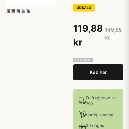
UDSALG
119,88
149,85
kr
kr
Køb her
Fri fragt over kr.
799
Hurtig levering
30 dages