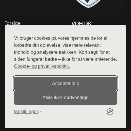
Forside
VOH.DK
Produkter
Tlf. 78768672
Top Rabatter
Vi bruger cookies på vores hjemmeside for at
Mail:
hej@want.dk
Kontakt
forbedre din oplevelse, vise mere relevant
indhold og analysere trafikken. Kort sagt: for at
Cookie- og privatlivspolitik
siden fungerer bedre – ikke for at være irriterende.
Cookie- og privatlivspolitik.
Denne side er en del af want.dk, der udgiver en række
Accepter alle
hjemmesider med præsentation af forskellige produkter fra
diverse webshops. Der sælges ikke varer fra denne side - vi
Afvis ikke‑nødvendige
henviser til de shops, som sælger varen. Vi har heller ikke
varerne på lager.
Indstillinger
© 2026 voh.dk. Alle rettigheder forbeholdes.