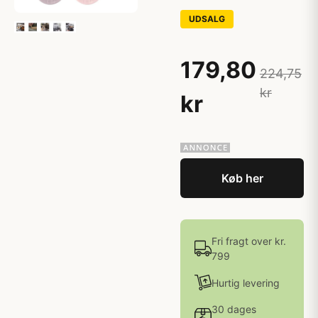
UDSALG
179,80
224,75
kr
kr
Køb her
Fri fragt over kr.
799
Hurtig levering
30 dages