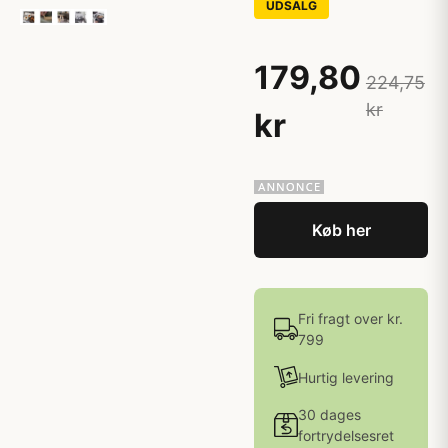
UDSALG
179,80
224,75
kr
kr
Køb her
Fri fragt over kr.
799
Hurtig levering
30 dages
fortrydelsesret