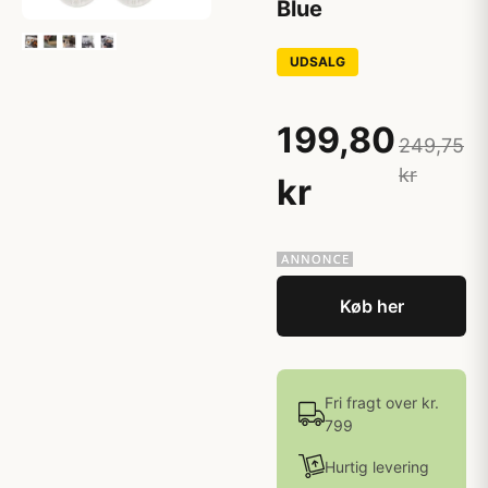
Blue
UDSALG
199,80
249,75
kr
kr
Køb her
Fri fragt over kr.
799
Hurtig levering