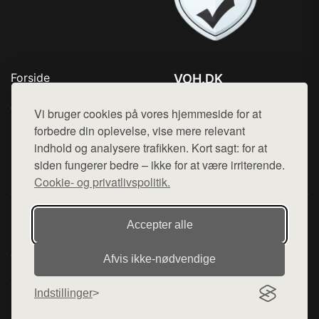
Forside
VOH.DK
Produkter
Tlf. 78768672
Top Rabatter
Vi bruger cookies på vores hjemmeside for at
Mail:
hej@want.dk
Kontakt
forbedre din oplevelse, vise mere relevant
indhold og analysere trafikken. Kort sagt: for at
Cookie- og privatlivspolitik
siden fungerer bedre – ikke for at være irriterende.
Cookie- og privatlivspolitik.
Denne side er en del af want.dk, der udgiver en række
Accepter alle
hjemmesider med præsentation af forskellige produkter fra
diverse webshops. Der sælges ikke varer fra denne side - vi
Afvis ikke‑nødvendige
henviser til de shops, som sælger varen. Vi har heller ikke
varerne på lager.
Indstillinger
© 2026 voh.dk. Alle rettigheder forbeholdes.