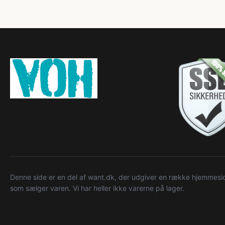
Denne side er en del af want.dk, der udgiver en række hjemmeside
som sælger varen. Vi har heller ikke varerne på lager.