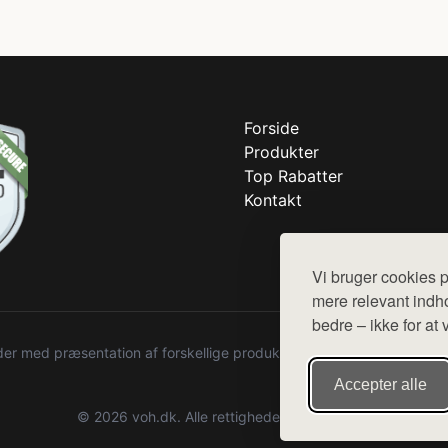
Forside
Produkter
Top Rabatter
Kontakt
Vi bruger cookies p
mere relevant indho
bedre – ikke for at 
r med præsentation af forskellige produkter fra diverse webshops. De
Accepter alle
© 2026 voh.dk. Alle rettigheder forbeholdes.