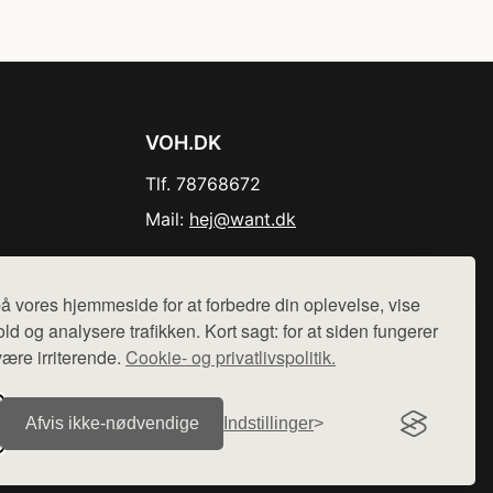
VOH.DK
Tlf. 78768672
Mail:
hej@want.dk
Cookie- og privatlivspolitik
å vores hjemmeside for at forbedre din oplevelse, vise
ld og analysere trafikken. Kort sagt: for at siden fungerer
være irriterende.
Cookie- og privatlivspolitik.
r sælges ikke varer fra denne side - vi henviser til de shops,
Afvis ikke‑nødvendige
Indstillinger