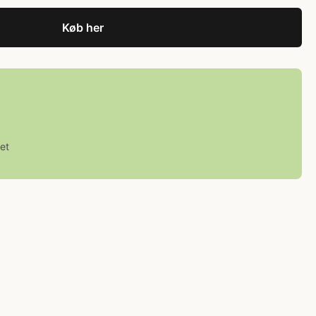
Køb her
et