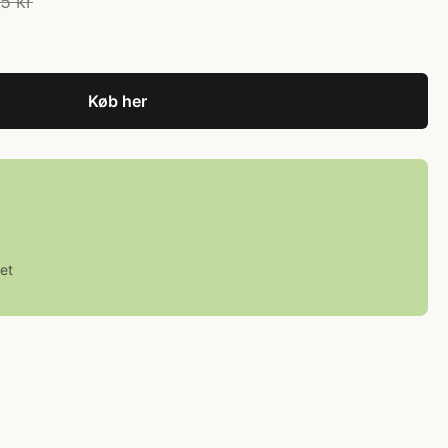
5 kr
Køb her
et