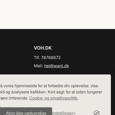
VOH.DK
Tlf. 78768672
Mail:
hej@want.dk
Cookie- og privatlivspolitik
å vores hjemmeside for at forbedre din oplevelse, vise
ld og analysere trafikken. Kort sagt: for at siden fungerer
være irriterende.
Cookie- og privatlivspolitik.
r sælges ikke varer fra denne side - vi henviser til de shops,
Afvis ikke‑nødvendige
Indstillinger