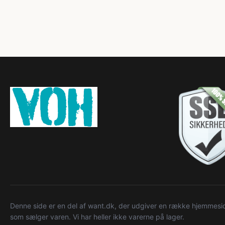
Denne side er en del af want.dk, der udgiver en række hjemmeside
som sælger varen. Vi har heller ikke varerne på lager.