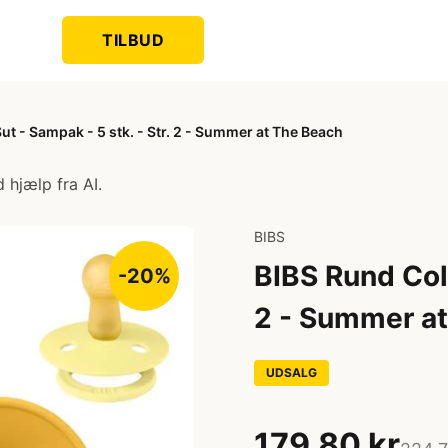
TILBUD
ut - Sampak - 5 stk. - Str. 2 - Summer at The Beach
 hjælp fra AI.
BIBS
BIBS Rund Colo
-20%
2 - Summer a
UDSALG
179,80 kr