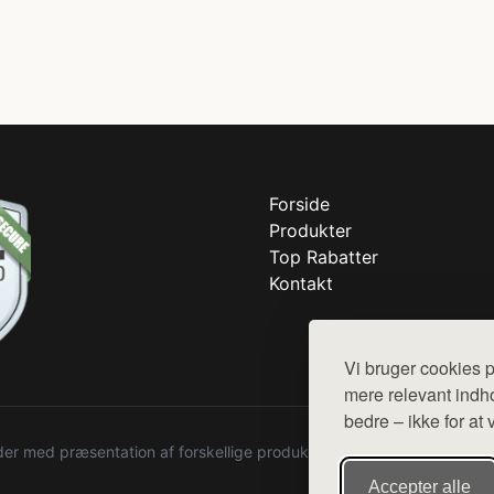
Forside
Produkter
Top Rabatter
Kontakt
Vi bruger cookies p
mere relevant indho
bedre – ikke for at 
r med præsentation af forskellige produkter fra diverse webshops. De
Accepter alle