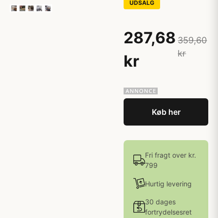
UDSALG
287,68
359,60
kr
kr
Køb her
Fri fragt over kr.
799
Hurtig levering
30 dages
fortrydelsesret