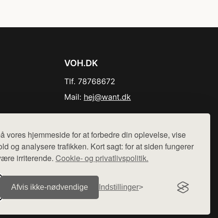
VOH.DK
Tlf. 78768672
Mail:
hej@want.dk
Cookie- og privatlivspolitik
å vores hjemmeside for at forbedre din oplevelse, vise
ld og analysere trafikken. Kort sagt: for at siden fungerer
være irriterende.
Cookie- og privatlivspolitik.
r sælges ikke varer fra denne side - vi henviser til de shops,
Afvis ikke‑nødvendige
Indstillinger