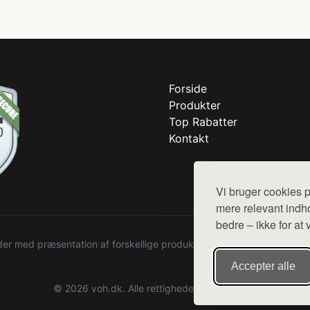
Forside
Produkter
Top Rabatter
Kontakt
Vi bruger cookies p
mere relevant indho
bedre – ikke for at 
r med præsentation af forskellige produkter fra diverse webshops. De
Accepter alle
© 2026 voh.dk. Alle rettigheder forbeholdes.