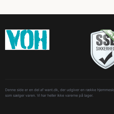
Denne side er en del af want.dk, der udgiver en række hjemmeside
som sælger varen. Vi har heller ikke varerne på lager.