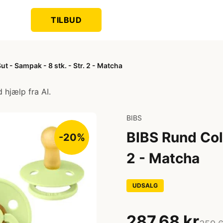
TILBUD
t - Sampak - 8 stk. - Str. 2 - Matcha
 hjælp fra AI.
BIBS
BIBS Rund Colo
-20%
2 - Matcha
UDSALG
287,68 kr