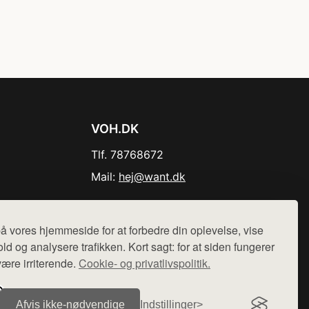
VOH.DK
Tlf. 78768672
Mail:
hej@want.dk
Cookie- og privatlivspolitik
å vores hjemmeside for at forbedre din oplevelse, vise
ld og analysere trafikken. Kort sagt: for at siden fungerer
være irriterende.
Cookie- og privatlivspolitik.
r sælges ikke varer fra denne side - vi henviser til de shops,
Afvis ikke‑nødvendige
Indstillinger