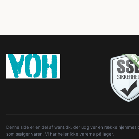
Denne side er en del af want.dk, der udgiver en række hjemmeside
som sælger varen. Vi har heller ikke varerne på lager.