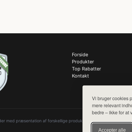
Forside
Produkter
Top Rabatter
Kontakt
Vi bruger cookies p
mere relevant indho
bedre – ikke for at 
r med præsentation af forskellige produkter fra diverse webshops. De
Accepter alle