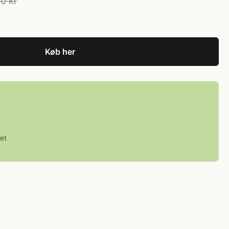
0 kr
Køb her
et