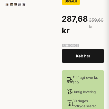
UDSALG
287,68
359,60
kr
kr
Køb her
Fri fragt over kr.
799
Hurtig levering
30 dages
fortrydelsesret