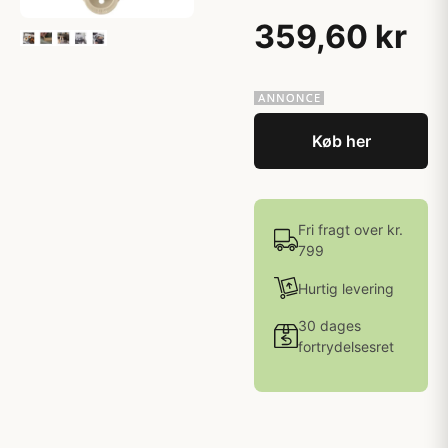
359,60 kr
Køb her
Fri fragt over kr.
799
Hurtig levering
30 dages
fortrydelsesret