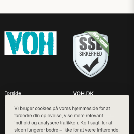
Forside
VOH.DK
Produkter
Tlf. 78768672
Top Rabatter
Vi bruger cookies på vores hjemmeside for at
Mail:
hej@want.dk
Kontakt
forbedre din oplevelse, vise mere relevant
indhold og analysere trafikken. Kort sagt: for at
Cookie- og privatlivspolitik
siden fungerer bedre – ikke for at være irriterende.