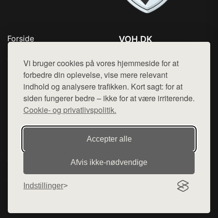
Forside
VOH.DK
Produkter
Tlf. 78768672
Top Rabatter
Vi bruger cookies på vores hjemmeside for at
Mail:
hej@want.dk
Kontakt
forbedre din oplevelse, vise mere relevant
indhold og analysere trafikken. Kort sagt: for at
Cookie- og privatlivspolitik
siden fungerer bedre – ikke for at være irriterende.
Cookie- og privatlivspolitik.
Denne side er en del af want.dk, der udgiver en række
Accepter alle
hjemmesider med præsentation af forskellige produkter fra
diverse webshops. Der sælges ikke varer fra denne side - vi
Afvis ikke‑nødvendige
henviser til de shops, som sælger varen. Vi har heller ikke
varerne på lager.
Indstillinger
© 2026 voh.dk. Alle rettigheder forbeholdes.