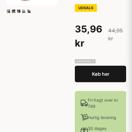
UDSALG
35,96
44,95
kr
kr
Køb her
Fri fragt over kr.
799
Hurtig levering
30 dages