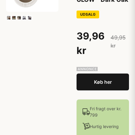
UDSALG
39,96
49,95
kr
kr
Køb her
Fri fragt over kr.
799
Hurtig levering