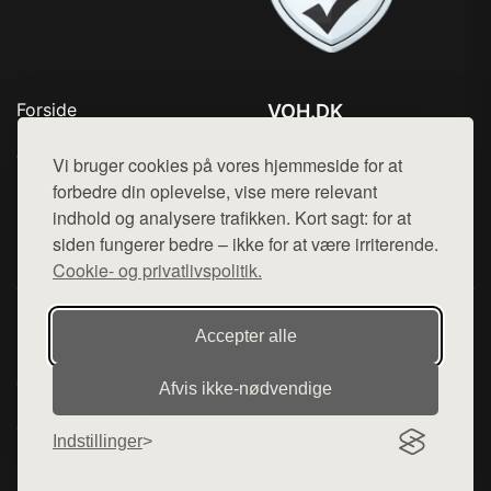
Forside
VOH.DK
Produkter
Tlf. 78768672
Top Rabatter
Vi bruger cookies på vores hjemmeside for at
Mail:
hej@want.dk
Kontakt
forbedre din oplevelse, vise mere relevant
indhold og analysere trafikken. Kort sagt: for at
Cookie- og privatlivspolitik
siden fungerer bedre – ikke for at være irriterende.
Cookie- og privatlivspolitik.
Denne side er en del af want.dk, der udgiver en række
Accepter alle
hjemmesider med præsentation af forskellige produkter fra
diverse webshops. Der sælges ikke varer fra denne side - vi
Afvis ikke‑nødvendige
henviser til de shops, som sælger varen. Vi har heller ikke
varerne på lager.
Indstillinger
© 2026 voh.dk. Alle rettigheder forbeholdes.