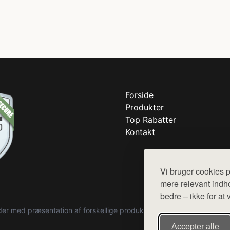
Forside
Produkter
Top Rabatter
Kontakt
Vi bruger cookies p
mere relevant indho
bedre – ikke for at 
r med præsentation af forskellige produkter fra diverse webshops. De
Accepter alle