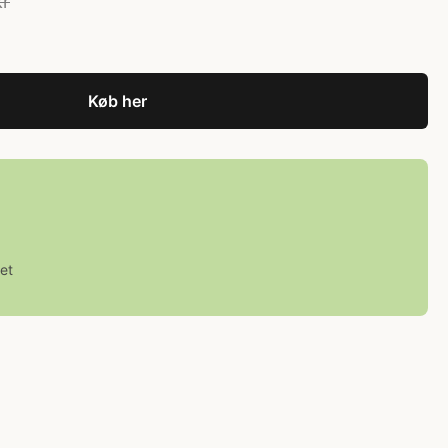
kr
Køb her
et