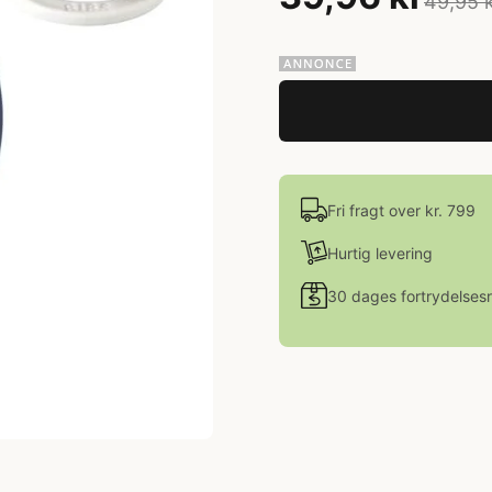
49,95 
Fri fragt over kr. 799
Hurtig levering
30 dages fortrydelsesr