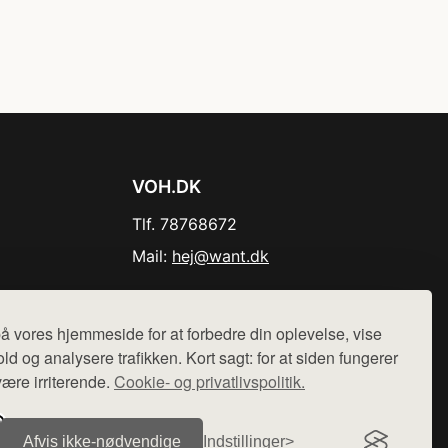
VOH.DK
Tlf. 78768672
Mail:
hej@want.dk
Cookie- og privatlivspolitik
å vores hjemmeside for at forbedre din oplevelse, vise
ld og analysere trafikken. Kort sagt: for at siden fungerer
være irriterende.
Cookie- og privatlivspolitik.
r sælges ikke varer fra denne side - vi henviser til de shops,
Afvis ikke‑nødvendige
Indstillinger