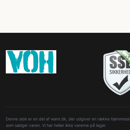
Denne side er en del af want.dk, der udgiver en række hjemmeside
som sælger varen. Vi har heller ikke varerne på lager.