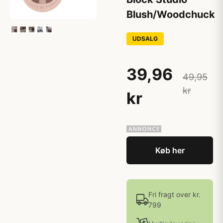
Blush/Woodchuck
UDSALG
39,96
49,95
kr
kr
Køb her
Fri fragt over kr.
799