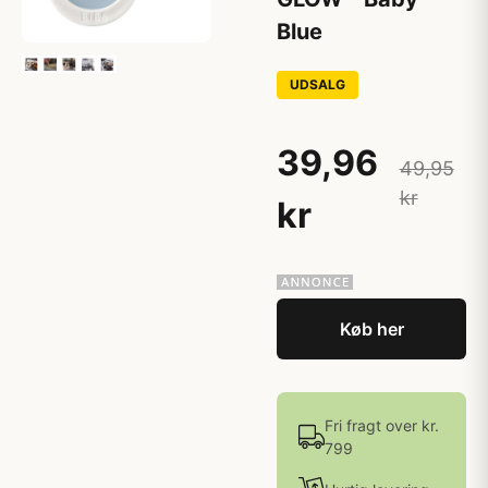
Blue
UDSALG
39,96
49,95
kr
kr
Køb her
Fri fragt over kr.
799