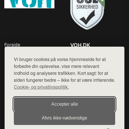
Forside
VOH.DK
Produkter
Tlf. 78768672
Top Rabatter
Vi bruger cookies på vores hjemmeside for at
Mail:
hej@want.dk
Kontakt
forbedre din oplevelse, vise mere relevant
indhold og analysere trafikken. Kort sagt: for at
Cookie- og privatlivspolitik
siden fungerer bedre – ikke for at være irriterende.
Cookie- og privatlivspolitik.
Denne side er en del af want.dk, der udgiver en række
Accepter alle
hjemmesider med præsentation af forskellige produkter fra
diverse webshops. Der sælges ikke varer fra denne side - vi
Afvis ikke‑nødvendige
henviser til de shops, som sælger varen. Vi har heller ikke
varerne på lager.