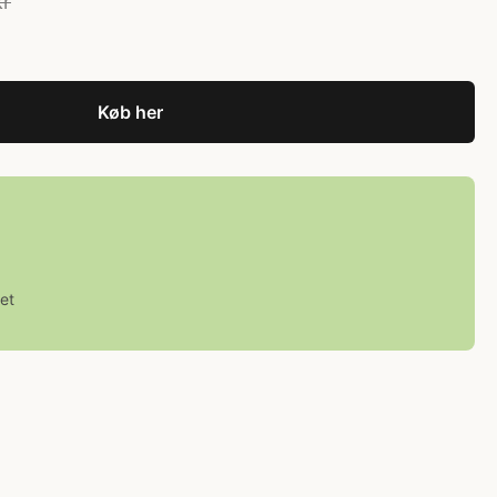
kr
Køb her
et