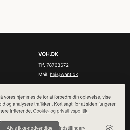
VOH.DK
Tlf. 78768672
Mail:
hej@want.dk
Cookie- og privatlivspolitik
å vores hjemmeside for at forbedre din oplevelse, vise
ld og analysere trafikken. Kort sagt: for at siden fungerer
være irriterende.
Cookie- og privatlivspolitik.
r sælges ikke varer fra denne side - vi henviser til de shops,
Afvis ikke‑nødvendige
Indstillinger