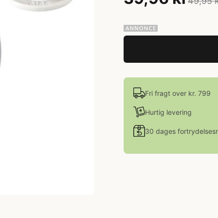
49,95 
Fri fragt over kr. 799
Hurtig levering
30 dages fortrydelsesr