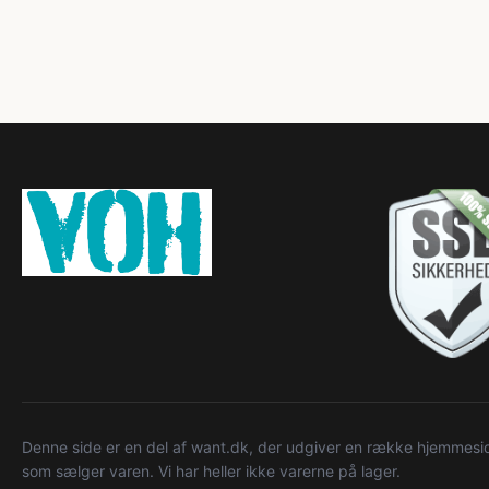
Denne side er en del af want.dk, der udgiver en række hjemmeside
som sælger varen. Vi har heller ikke varerne på lager.