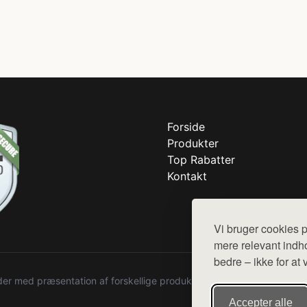
Forside
Produkter
Top Rabatter
Kontakt
Vi bruger cookies p
mere relevant indho
bedre – ikke for at 
r med præsentation af forskellige produkter fra diverse webshops. De
Accepter alle