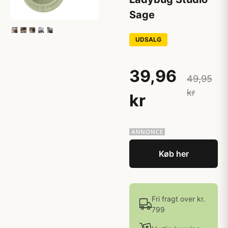
Sage
UDSALG
39,96
49,95
kr
kr
Køb her
Fri fragt over kr.
799