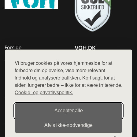
Forside
VOH.DK
Produkter
Tlf. 78768672
Top Rabatter
Vi bruger cookies på vores hjemmeside for at
Mail:
hej@want.dk
Kontakt
forbedre din oplevelse, vise mere relevant
indhold og analysere trafikken. Kort sagt: for at
Cookie- og privatlivspolitik
siden fungerer bedre – ikke for at være irriterende.
Cookie- og privatlivspolitik.
Denne side er en del af want.dk, der udgiver en række
Accepter alle
hjemmesider med præsentation af forskellige produkter fra
diverse webshops. Der sælges ikke varer fra denne side - vi
Afvis ikke‑nødvendige
henviser til de shops, som sælger varen. Vi har heller ikke
varerne på lager.