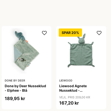
SPAR 20%
DONE BY DEER
LIEWOOD
Done by Deer Nusseklud
Liewood Agnete
- Elphee - Blå
Nusseklud -
Rabbit/Peppermint
VEJL. PRIS 209,00 KR
189,95 kr
167,20 kr