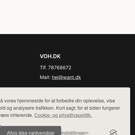
VOH.DK
Tlf. 78768672
Mail:
hej@want.dk
Cookie- og privatlivspolitik
å vores hjemmeside for at forbedre din oplevelse, vise
ld og analysere trafikken. Kort sagt: for at siden fungerer
være irriterende.
Cookie- og privatlivspolitik.
r sælges ikke varer fra denne side - vi henviser til de shops,
Afvis ikke‑nødvendige
Indstillinger