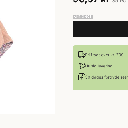
139,95 
Fri fragt over kr. 799
Hurtig levering
30 dages fortrydelsesr