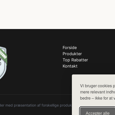
Forside
Produkter
Top Rabatter
Kontakt
Vi bruger cookies p
mere relevant indho
bedre – ikke for at 
r med præsentation af forskellige produkter fra diverse webshops. De
Accepter alle