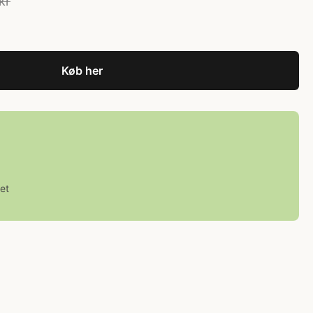
kr
Køb her
et