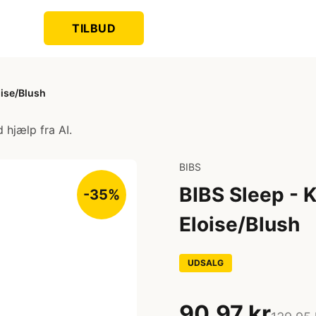
TILBUD
oise/Blush
 hjælp fra AI.
BIBS
BIBS Sleep - 
-35%
Eloise/Blush
UDSALG
90,97 kr