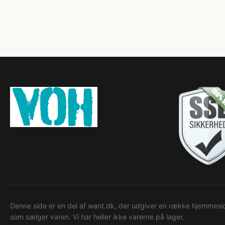
Denne side er en del af want.dk, der udgiver en række hjemmeside
som sælger varen. Vi har heller ikke varerne på lager.