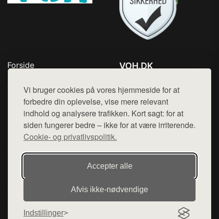
Forside
VOH.DK
Produkter
Tlf. 78768672
Top Rabatter
Vi bruger cookies på vores hjemmeside for at
Mail:
hej@want.dk
Kontakt
forbedre din oplevelse, vise mere relevant
indhold og analysere trafikken. Kort sagt: for at
Cookie- og privatlivspolitik
siden fungerer bedre – ikke for at være irriterende.
Cookie- og privatlivspolitik.
Denne side er en del af want.dk, der udgiver en række
Accepter alle
hjemmesider med præsentation af forskellige produkter fra
diverse webshops. Der sælges ikke varer fra denne side - vi
Afvis ikke‑nødvendige
henviser til de shops, som sælger varen. Vi har heller ikke
varerne på lager.
Indstillinger