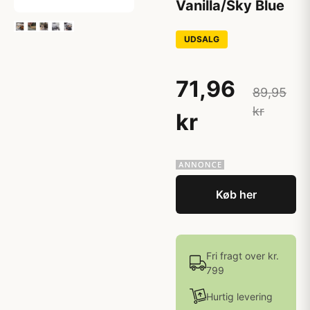
Vanilla/Sky Blue
UDSALG
71,96
89,95
kr
kr
Køb her
Fri fragt over kr.
799
Hurtig levering