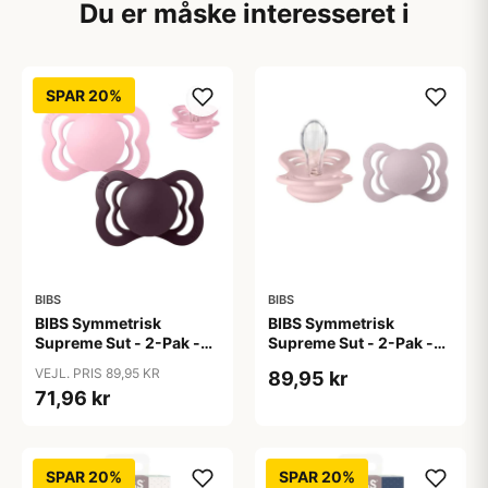
Du er måske interesseret i
SPAR 20%
BIBS
BIBS
BIBS Symmetrisk
BIBS Symmetrisk
Supreme Sut - 2-Pak -
Supreme Sut - 2-Pak -
Str. 1 - Silikone - Baby
Str. 1 - Silikone -
VEJL. PRIS 89,95 KR
89,95 kr
Pink/Plum
Blossom/Dusky Lilac
71,96 kr
SPAR 20%
SPAR 20%