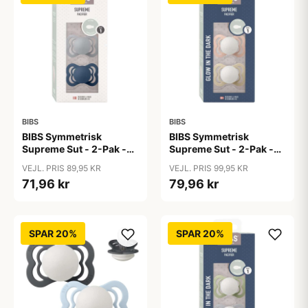
BIBS
BIBS
BIBS Symmetrisk
BIBS Symmetrisk
Supreme Sut - 2-Pak -
Supreme Sut - 2-Pak -
Str. 1 - Silikone -
Str. 1 - Silikone - GLOW -
VEJL. PRIS 89,95 KR
VEJL. PRIS 99,95 KR
Cloud/Steel Blue
Blush/Vanilla
71,96 kr
79,96 kr
SPAR 20%
SPAR 20%