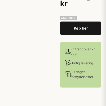
kr
Køb her
Fri fragt over kr.
799
Hurtig levering
30 dages
fortrydelsesret