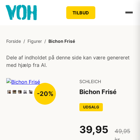
TILBUD
Forside
/
Figurer
/
Bichon Frisé
Dele af indholdet på denne side kan være genereret
med hjælp fra AI.
SCHLEICH
Bichon Frisé
-20%
UDSALG
39,95
49,95
kr