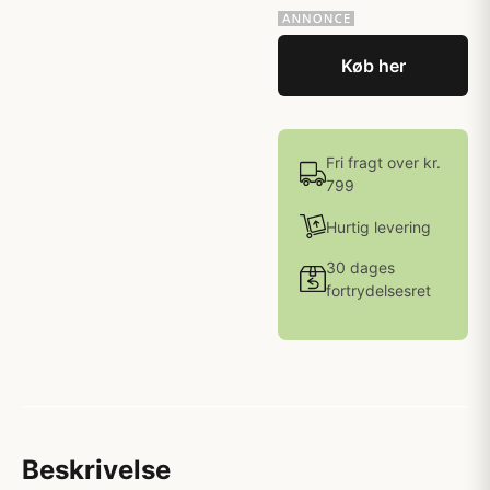
Køb her
Fri fragt over kr.
799
Hurtig levering
30 dages
fortrydelsesret
Beskrivelse