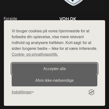
Forside
VOH.DK
Produkter
Tlf. 78768672
Top Rabatter
Vi bruger cookies på vores hjemmeside for at
Mail:
hej@want.dk
Kontakt
forbedre din oplevelse, vise mere relevant
indhold og analysere trafikken. Kort sagt: for at
Cookie- og privatlivspolitik
siden fungerer bedre – ikke for at være irriterende.
Cookie- og privatlivspolitik.
Denne side er en del af want.dk, der udgiver en række
Accepter alle
hjemmesider med præsentation af forskellige produkter fra
diverse webshops. Der sælges ikke varer fra denne side - vi
Afvis ikke‑nødvendige
henviser til de shops, som sælger varen. Vi har heller ikke
varerne på lager.
Indstillinger
© 2026 voh.dk. Alle rettigheder forbeholdes.