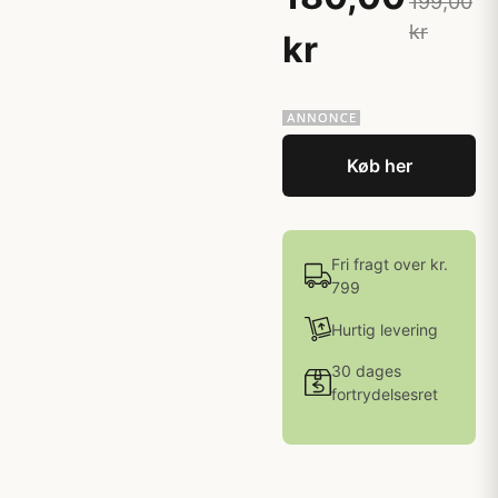
199,00
kr
kr
Køb her
Fri fragt over kr.
799
Hurtig levering
30 dages
fortrydelsesret