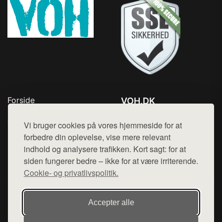
Forside
VOH.DK
Produkter
Tlf. 78768672
Top Rabatter
Vi bruger cookies på vores hjemmeside for at
Mail:
hej@want.dk
Kontakt
forbedre din oplevelse, vise mere relevant
indhold og analysere trafikken. Kort sagt: for at
Cookie- og privatlivspolitik
siden fungerer bedre – ikke for at være irriterende.
Cookie- og privatlivspolitik.
Denne side er en del af want.dk, der udgiver en række
Accepter alle
hjemmesider med præsentation af forskellige produkter fra