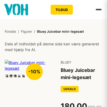
TILBUD
Forside
/
Figurer
/
Bluey Juicebar mini-legesæt
Dele af indholdet på denne side kan være genereret
med hjælp fra AI.
BLUEY
Bluey Juicebar
-10%
mini-legesæt
UDSALG
180,00