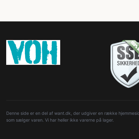
Denne side er en del af want.dk, der udgiver en række hjemmeside
som sælger varen. Vi har heller ikke varerne på lager.