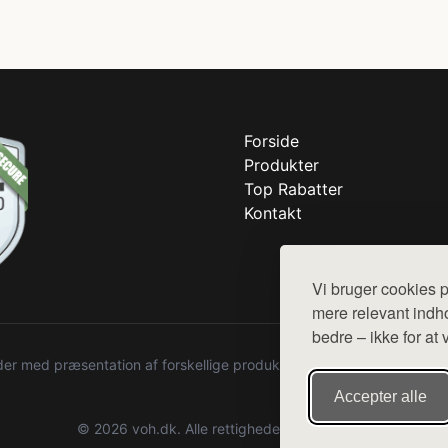
Forside
Produkter
Top Rabatter
Kontakt
Vi bruger cookies p
mere relevant indho
bedre – ikke for at 
r med præsentation af forskellige produkter fra diverse webshops. De
Accepter alle
© 2026 voh.dk. Alle rettigheder forbeholdes.