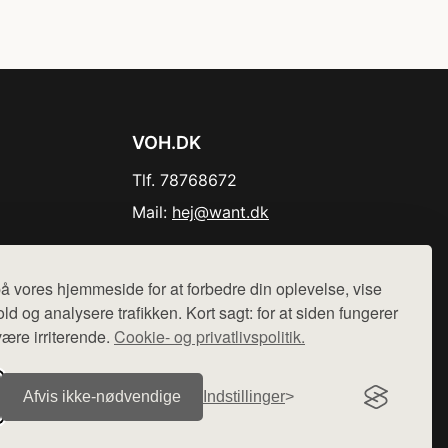
VOH.DK
Tlf. 78768672
Mail:
hej@want.dk
Cookie- og privatlivspolitik
å vores hjemmeside for at forbedre din oplevelse, vise
ld og analysere trafikken. Kort sagt: for at siden fungerer
være irriterende.
Cookie- og privatlivspolitik.
r sælges ikke varer fra denne side - vi henviser til de shops,
Afvis ikke‑nødvendige
Indstillinger