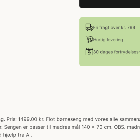
Fri fragt over kr. 799
Hurtig levering
30 dages fortrydelsesr
. Pris: 1499.00 kr. Flot børneseng med vores alle sammens
er. Sengen er passer til madras mål 140 x 70 cm. OBS. madr
 hjælp fra AI.