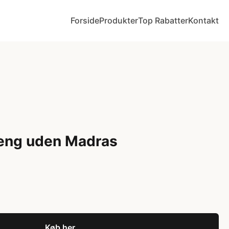
Forside
Produkter
Top Rabatter
Kontakt
seng uden Madras
Køb her