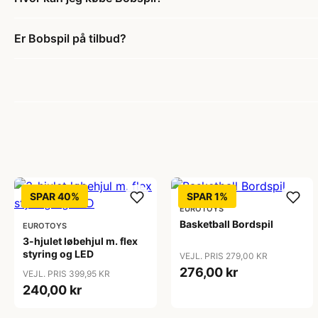
Er Bobspil på tilbud?
SPAR 40%
SPAR 1%
EUROTOYS
Basketball Bordspil
EUROTOYS
3-hjulet løbehjul m. flex
styring og LED
VEJL. PRIS 279,00 KR
276,00 kr
VEJL. PRIS 399,95 KR
240,00 kr