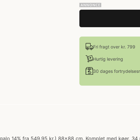
Fri fragt over kr. 799
Hurtig levering
30 dages fortrydelsesr
(regalo 14% fra 549.95 kr.) 88x88 cm. Komplet med køer, 34 