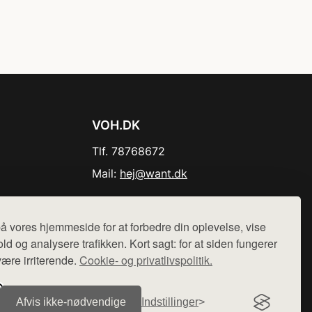
VOH.DK
Tlf. 78768672
Mail:
hej@want.dk
Cookie- og privatlivspolitik
å vores hjemmeside for at forbedre din oplevelse, vise
ld og analysere trafikken. Kort sagt: for at siden fungerer
være irriterende.
Cookie- og privatlivspolitik.
r sælges ikke varer fra denne side - vi henviser til de shops,
Afvis ikke‑nødvendige
Indstillinger