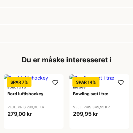
Du er måske interesseret i
SPAR 7%
SPAR 14%
EUROTOYS
BIGJIGS
Bord luftishockey
Bowling sæt i træ
VEJL. PRIS 299,00 KR
VEJL. PRIS 349,95 KR
279,00 kr
299,95 kr