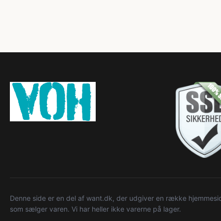
Denne side er en del af want.dk, der udgiver en række hjemmeside
som sælger varen. Vi har heller ikke varerne på lager.