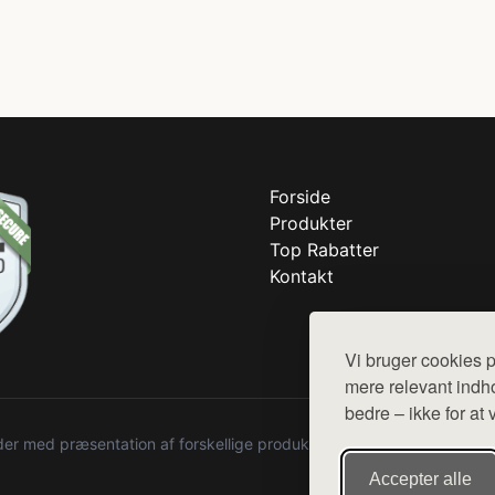
Forside
Produkter
Top Rabatter
Kontakt
Vi bruger cookies p
mere relevant indho
bedre – ikke for at 
r med præsentation af forskellige produkter fra diverse webshops. De
Accepter alle