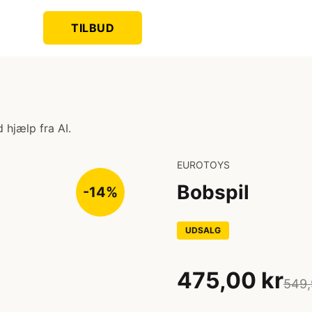
TILBUD
 hjælp fra AI.
EUROTOYS
Bobspil
-14%
UDSALG
475,00 kr
549,