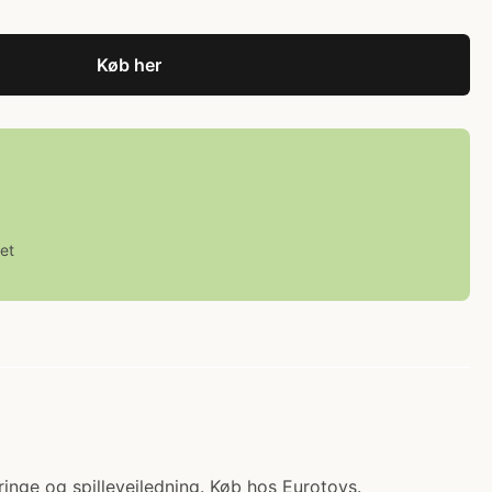
Køb her
et
ringe og spillevejledning. Køb hos Eurotoys.