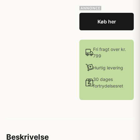
Køb her
Fri fragt over kr.
799
Hurtig levering
30 dages
fortrydelsesret
Beskrivelse