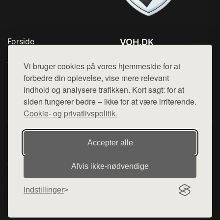
Forside
VOH.DK
Produkter
Tlf. 78768672
Top Rabatter
Vi bruger cookies på vores hjemmeside for at
Mail:
hej@want.dk
Kontakt
forbedre din oplevelse, vise mere relevant
indhold og analysere trafikken. Kort sagt: for at
Cookie- og privatlivspolitik
siden fungerer bedre – ikke for at være irriterende.
Cookie- og privatlivspolitik.
Denne side er en del af want.dk, der udgiver en række
Accepter alle
hjemmesider med præsentation af forskellige produkter fra
diverse webshops. Der sælges ikke varer fra denne side - vi
Afvis ikke‑nødvendige
henviser til de shops, som sælger varen. Vi har heller ikke
varerne på lager.
Indstillinger
© 2026 voh.dk. Alle rettigheder forbeholdes.