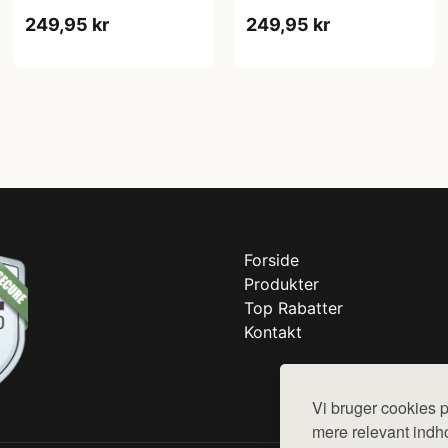
249,95 kr
249,95 kr
Forside
Produkter
Top Rabatter
Kontakt
Vi bruger cookies p
mere relevant indho