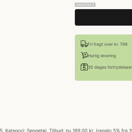
Fri fragt over kr. 799
Hurtig levering
30 dages fortrydelsesr
tegori: Sengetøj. Tilbud: nu 189.00 kr. (regalo 5% fra 199