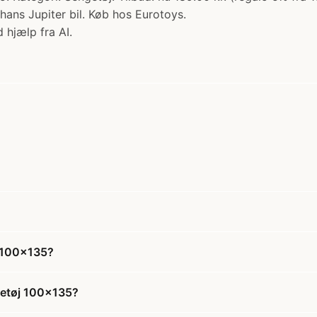
ns Jupiter bil. Køb hos Eurotoys.
 hjælp fra AI.
j 100x135?
getøj 100x135?