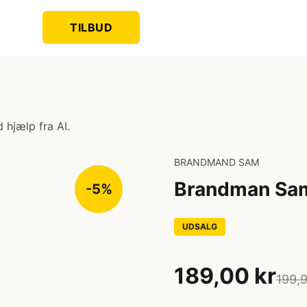
TILBUD
 hjælp fra AI.
BRANDMAND SAM
Brandman Sam
-5%
UDSALG
189,00 kr
199,9