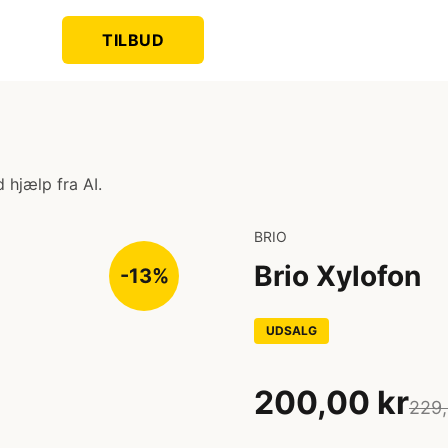
TILBUD
 hjælp fra AI.
BRIO
Brio Xylofon
-13%
UDSALG
200,00 kr
229,