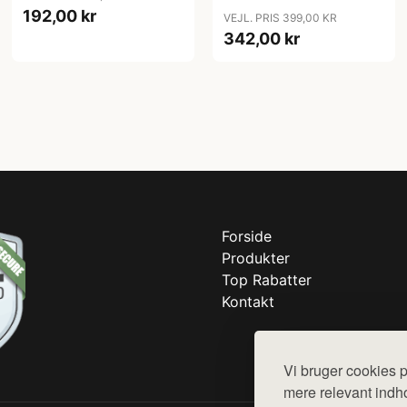
192,00 kr
VEJL. PRIS 399,00 KR
342,00 kr
Forside
Produkter
Top Rabatter
Kontakt
Vi bruger cookies p
mere relevant indho