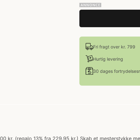
Fri fragt over kr. 799
Hurtig levering
30 dages fortrydelsesr
0.00 kr. (regalo 13% fra 229.95 kr.) Skab et mesterstykke me