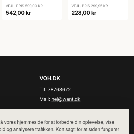
VEJL. PRIS 599,00 KR
VEJL. PRIS 299,95 KR
542,00 kr
228,00 kr
VOH.DK
Tlf. 78768672
Mail:
hej@want.dk
Cookie- og privatlivspolitik
å vores hjemmeside for at forbedre din oplevelse, vise
ld og analysere trafikken. Kort sagt: for at siden fungerer