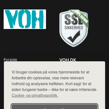
Forside
VOH.DK
Produkter
Tlf. 78768672
Top Rabatter
Vi bruger cookies på vores hjemmeside for at
Mail:
hej@want.dk
Kontakt
forbedre din oplevelse, vise mere relevant
indhold og analysere trafikken. Kort sagt: for at
Cookie- og privatlivspolitik
siden fungerer bedre – ikke for at være irriterende.
Cookie- og privatlivspolitik.