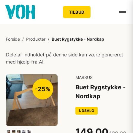
TILBUD
Forside
/
Produkter
/
Buet Rygstykke - Nordkap
Dele af indholdet på denne side kan være genereret
med hjælp fra AI.
MARSUS
Buet Rygstykke -
-25%
Nordkap
UDSALG
149,00