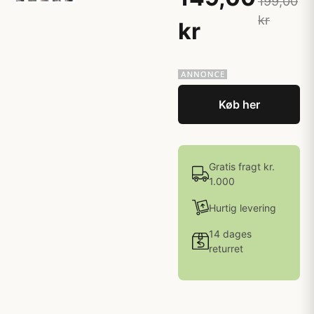
199,00
kr
kr
Køb her
Gratis fragt kr.
1.000
Hurtig levering
14 dages
returret