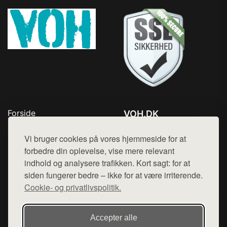
Forside
VOH.DK
Produkter
Tlf. 78768672
Top Rabatter
Vi bruger cookies på vores hjemmeside for at
Mail:
hej@want.dk
Kontakt
forbedre din oplevelse, vise mere relevant
indhold og analysere trafikken. Kort sagt: for at
Cookie- og privatlivspolitik
siden fungerer bedre – ikke for at være irriterende.
Cookie- og privatlivspolitik.
Denne side er en del af want.dk, der udgiver en række
Accepter alle