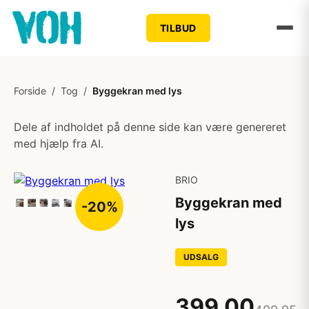
TILBUD
Forside
/
Tog
/
Byggekran med lys
Dele af indholdet på denne side kan være genereret
med hjælp fra AI.
BRIO
Byggekran med
-20%
lys
UDSALG
399,00