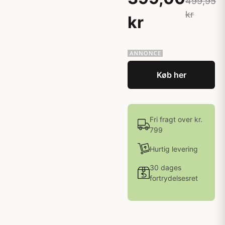
499,95
kr
kr
Køb her
Fri fragt over kr.
799
Hurtig levering
30 dages
fortrydelsesret