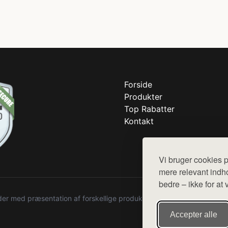
Forside
Produkter
Top Rabatter
Kontakt
Vi bruger cookies p
mere relevant indho
bedre – ikke for at 
r med præsentation af forskellige produkter fra diverse webshops. De
Accepter alle