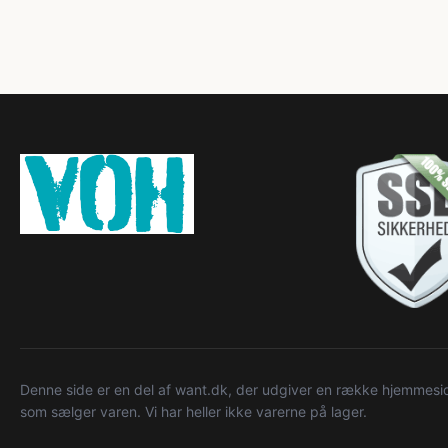
Denne side er en del af want.dk, der udgiver en række hjemmeside
som sælger varen. Vi har heller ikke varerne på lager.