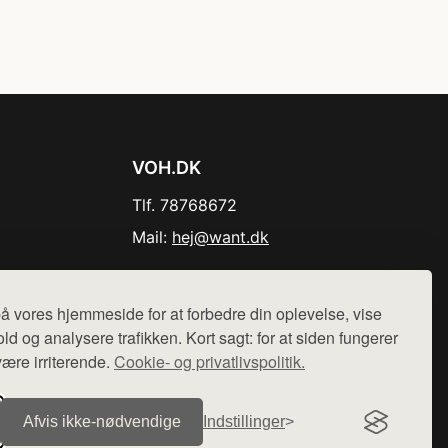
VOH.DK
Tlf. 78768672
Mail:
hej@want.dk
Cookie- og privatlivspolitik
å vores hjemmeside for at forbedre din oplevelse, vise
ld og analysere trafikken. Kort sagt: for at siden fungerer
være irriterende.
Cookie- og privatlivspolitik.
r sælges ikke varer fra denne side - vi henviser til de shops,
Afvis ikke‑nødvendige
Indstillinger