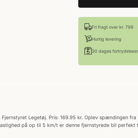
Fri fragt over kr. 799
Hurtig levering
30 dages fortrydelsesr
 Fjernstyret Legetøj. Pris: 169.95 kr. Oplev spændingen f
astighed på op til 5 km/t er denne fjernstyrede bil perfekt t