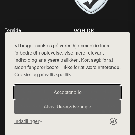
Forside
VOH.DK
Produkter
Tlf. 78768672
Top Rabatter
Vi bruger cookies på vores hjemmeside for at
Mail:
hej@want.dk
Kontakt
forbedre din oplevelse, vise mere relevant
indhold og analysere trafikken. Kort sagt: for at
Cookie- og privatlivspolitik
siden fungerer bedre – ikke for at være irriterende.
Cookie- og privatlivspolitik.
Denne side er en del af want.dk, der udgiver en række
Accepter alle
hjemmesider med præsentation af forskellige produkter fra
diverse webshops. Der sælges ikke varer fra denne side - vi
Afvis ikke‑nødvendige
henviser til de shops, som sælger varen. Vi har heller ikke
varerne på lager.
Indstillinger
© 2026 voh.dk. Alle rettigheder forbeholdes.