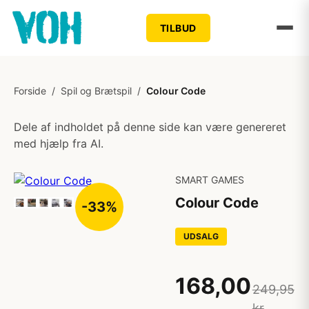
TILBUD
Forside
/
Spil og Brætspil
/
Colour Code
Dele af indholdet på denne side kan være genereret
med hjælp fra AI.
SMART GAMES
Colour Code
-33%
UDSALG
168,00
249,95
kr