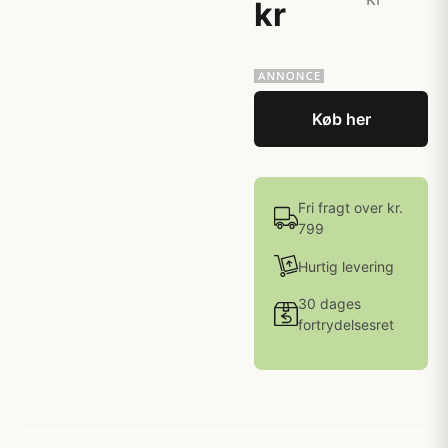
kr
Køb her
Fri fragt over kr.
799
Hurtig levering
30 dages
fortrydelsesret