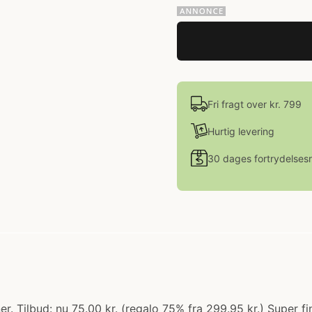
Fri fragt over kr. 799
Hurtig levering
30 dages fortrydelsesr
r. Tilbud: nu 75.00 kr. (regalo 75% fra 299.95 kr.) Super f