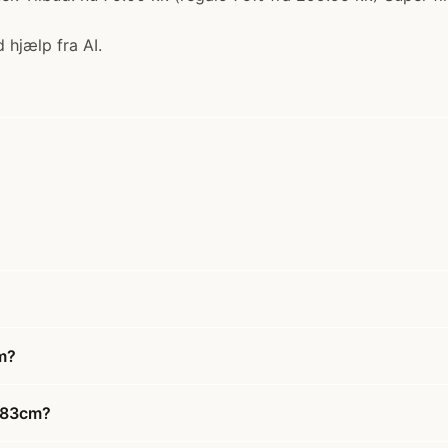
 hjælp fra AI.
m?
 183cm?