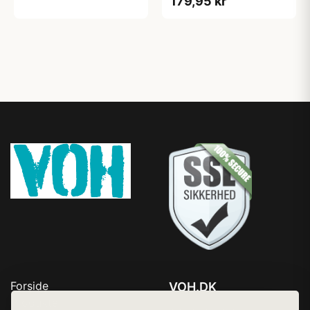
179,95 kr
Forside
VOH.DK
Produkter