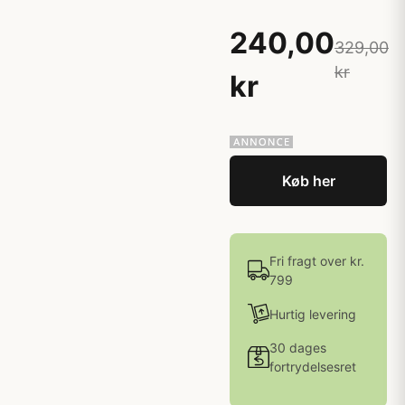
240,00
329,00
kr
kr
Køb her
Fri fragt over kr.
799
Hurtig levering
30 dages
fortrydelsesret