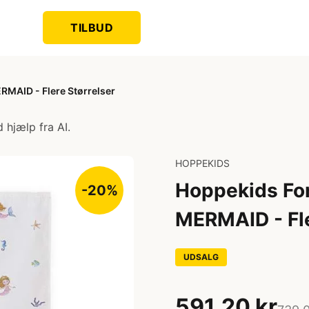
TILBUD
RMAID - Flere Størrelser
 hjælp fra AI.
HOPPEKIDS
Hoppekids For
-20%
MERMAID - Fle
UDSALG
591,20 kr