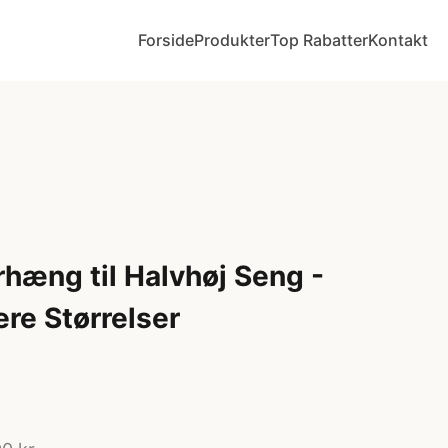
Forside
Produkter
Top Rabatter
Kontakt
hæng til Halvhøj Seng -
re Størrelser