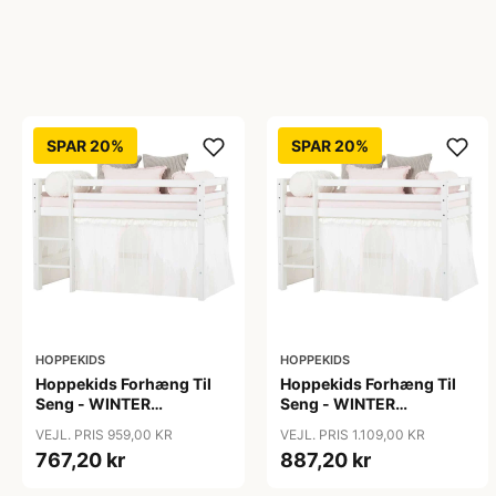
SPAR 20%
SPAR 20%
HOPPEKIDS
HOPPEKIDS
Hoppekids Forhæng Til
Hoppekids Forhæng Til
Seng - WINTER
Seng - WINTER
WONDERLAND m. Tyl -
WONDERLAND m. Tyl -
VEJL. PRIS 959,00 KR
VEJL. PRIS 1.109,00 KR
Flere Størrelser
Flere Størrelser
767,20 kr
887,20 kr