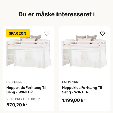
Du er måske interesseret i
SPAR 20%
HOPPEKIDS
HOPPEKIDS
Hoppekids Forhæng Til
Hoppekids Forhæng Til
Seng - WINTER
Seng - WINTER
WONDERLAND m. Tyl -
WONDERLAND m. Tyl -
VEJL. PRIS 1.099,00 KR
1.199,00 kr
Flere Størrelser
Flere Størrelser
879,20 kr