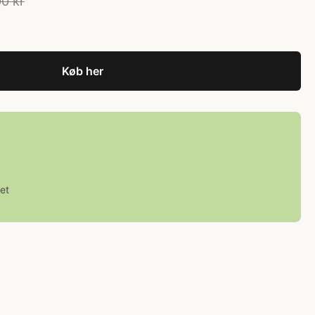
0 kr
Køb her
et