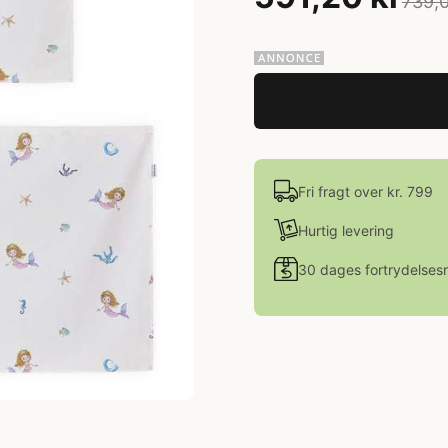
739,0
Fri fragt over kr. 799
Hurtig levering
30 dages fortrydelsesr