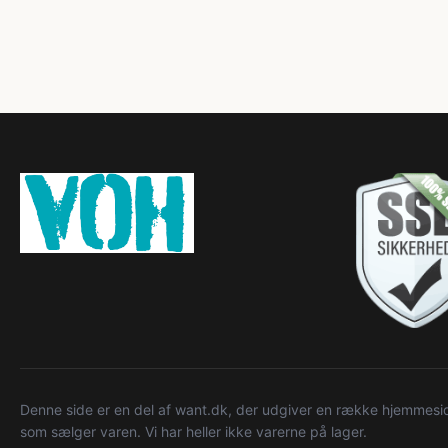
Denne side er en del af want.dk, der udgiver en række hjemmeside
som sælger varen. Vi har heller ikke varerne på lager.