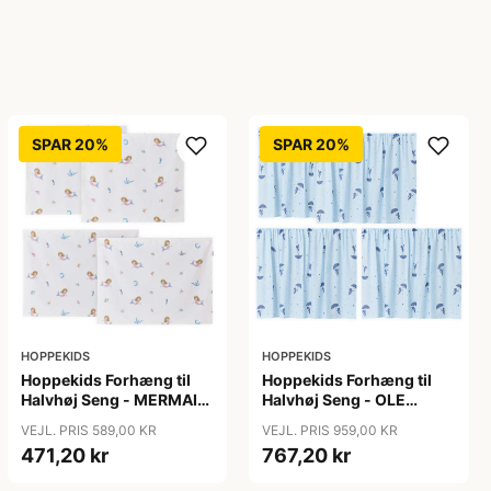
SPAR 20%
SPAR 20%
HOPPEKIDS
HOPPEKIDS
Hoppekids Forhæng til
Hoppekids Forhæng til
Halvhøj Seng - MERMAID
Halvhøj Seng - OLE
- Flere Størrelser
LUKOIE - Blå
VEJL. PRIS 589,00 KR
VEJL. PRIS 959,00 KR
471,20 kr
767,20 kr