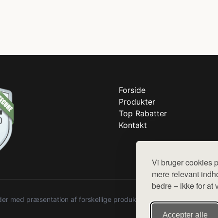
Forside
Produkter
Top Rabatter
Kontakt
Vi bruger cookies p
mere relevant indho
bedre – ikke for at 
r med præsentation af forskellige produkter fra diverse webshops. De
Accepter alle