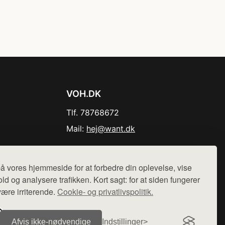
VOH.DK
Tlf. 78768672
Mail:
hej@want.dk
Cookie- og privatlivspolitik
å vores hjemmeside for at forbedre din oplevelse, vise
ld og analysere trafikken. Kort sagt: for at siden fungerer
være irriterende.
Cookie- og privatlivspolitik.
r sælges ikke varer fra denne side - vi henviser til de shops,
Afvis ikke‑nødvendige
Indstillinger