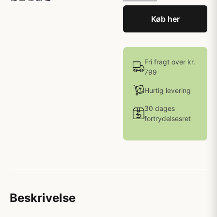
Køb her
Fri fragt over kr.
799
Hurtig levering
30 dages
fortrydelsesret
Beskrivelse