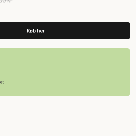
00 kr
Køb her
et