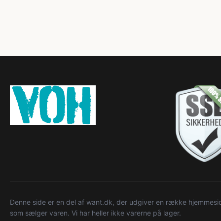
Denne side er en del af want.dk, der udgiver en række hjemmeside
som sælger varen. Vi har heller ikke varerne på lager.