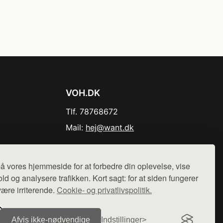
VOH.DK
Tlf. 78768672
Mail:
hej@want.dk
Cookie- og privatlivspolitik
å vores hjemmeside for at forbedre din oplevelse, vise
ld og analysere trafikken. Kort sagt: for at siden fungerer
være irriterende.
Cookie- og privatlivspolitik.
r sælges ikke varer fra denne side - vi henviser til de shops,
Afvis ikke‑nødvendige
Indstillinger