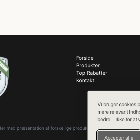
Forside
Produkter
Top Rabatter
Kontakt
Vi bruger cookies p
mere relevant indho
bedre – ikke for at 
r med præsentation af forskellige produkter fra diverse webshops. De
Accepter alle