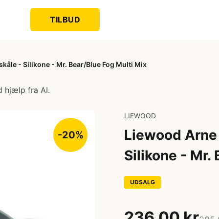
TILBUD
kåle - Silikone - Mr. Bear/Blue Fog Multi Mix
 hjælp fra AI.
LIEWOOD
Liewood Arne 
-20%
Silikone - Mr.
UDSALG
236,00 kr