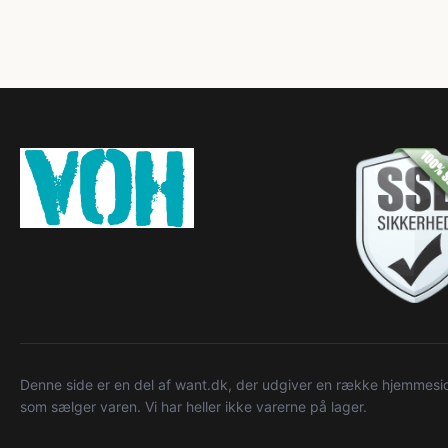
Denne side er en del af want.dk, der udgiver en række hjemmeside
som sælger varen. Vi har heller ikke varerne på lager.