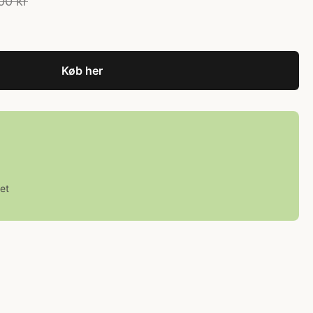
00 kr
Køb her
et