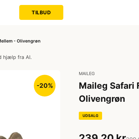
TILBUD
 Mellem - Olivengrøn
 hjælp fra AI.
MAILEG
Maileg Safari 
-20%
Olivengrøn
UDSALG
239,20 kr