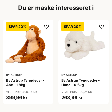
Du er måske interesseret i
SPAR 20%
SPAR 20%
BY ASTRUP
BY ASTRUP
By Astrup Tyngdedyr -
By Astrup Tyngdedyr -
Abe - 1.8kg
Hund - 0.6kg
VEJL. PRIS 499,95 KR
VEJL. PRIS 329,95 KR
399,96 kr
263,96 kr