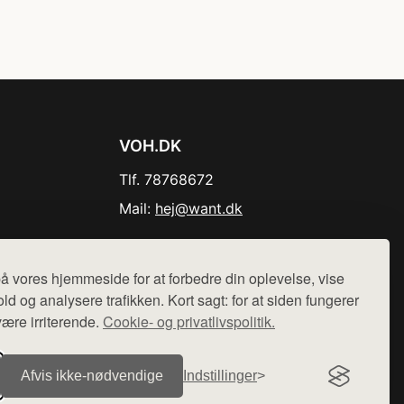
VOH.DK
Tlf. 78768672
Mail:
hej@want.dk
Cookie- og privatlivspolitik
å vores hjemmeside for at forbedre din oplevelse, vise
ld og analysere trafikken. Kort sagt: for at siden fungerer
være irriterende.
Cookie- og privatlivspolitik.
r sælges ikke varer fra denne side - vi henviser til de shops,
Afvis ikke‑nødvendige
Indstillinger