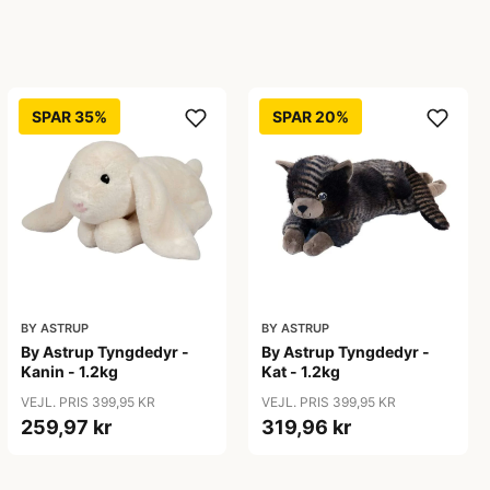
SPAR 35%
SPAR 20%
BY ASTRUP
BY ASTRUP
By Astrup Tyngdedyr -
By Astrup Tyngdedyr -
Kanin - 1.2kg
Kat - 1.2kg
VEJL. PRIS 399,95 KR
VEJL. PRIS 399,95 KR
259,97 kr
319,96 kr