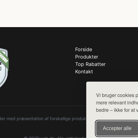
Forside
Produkter
Top Rabatter
Kontakt
Vi bruger cookies p
mere relevant indho
bedre – ikke for at 
r med præsentation af forskellige produkter fra diverse webshops. De
Accepter alle