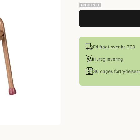
Fri fragt over kr. 799
Hurtig levering
30 dages fortrydelsesr