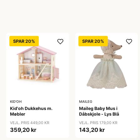
SPAR 20%
SPAR 20%
KID'OH
MAILEG
Kid'oh Dukkehus m.
Maileg Baby Mus i
Møbler
Dåbskjole - Lys Blå
VEJL. PRIS 449,00 KR
VEJL. PRIS 179,00 KR
359,20 kr
143,20 kr