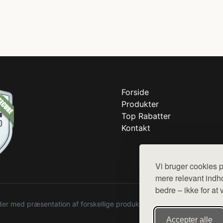
Forside
Produkter
Top Rabatter
Kontakt
Vi bruger cookies p
mere relevant indho
bedre – ikke for at 
r med præsentation af forskellige produkter fra diverse webshops. De
Accepter alle