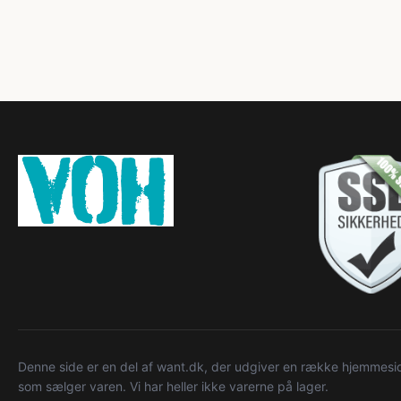
Denne side er en del af want.dk, der udgiver en række hjemmeside
som sælger varen. Vi har heller ikke varerne på lager.