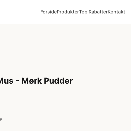
Forside
Produkter
Top Rabatter
Kontakt
 Mus - Mørk Pudder
r