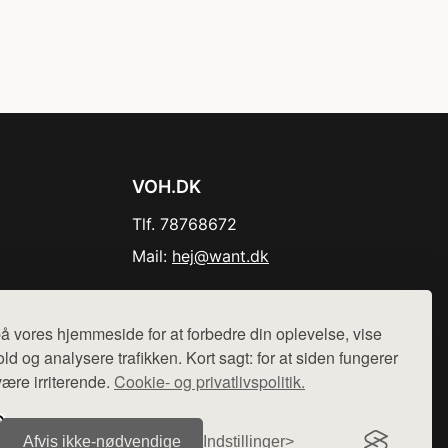
VOH.DK
Tlf. 78768672
Mail:
hej@want.dk
Cookie- og privatlivspolitik
å vores hjemmeside for at forbedre din oplevelse, vise
ld og analysere trafikken. Kort sagt: for at siden fungerer
være irriterende.
Cookie- og privatlivspolitik.
r sælges ikke varer fra denne side - vi henviser til de shops,
Afvis ikke‑nødvendige
Indstillinger