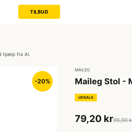
TILBUD
 hjælp fra AI.
MAILEG
Maileg Stol -
-20%
UDSALG
79,20 kr
99,00 k