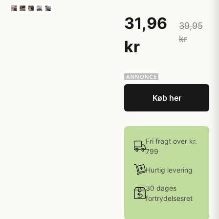
31,96
39,95
kr
kr
Køb her
Fri fragt over kr.
799
Hurtig levering
30 dages
fortrydelsesret