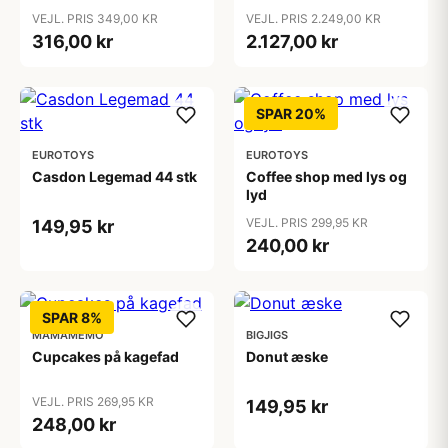
VEJL. PRIS 349,00 KR
VEJL. PRIS 2.249,00 KR
316,00 kr
2.127,00 kr
SPAR 20%
EUROTOYS
EUROTOYS
Casdon Legemad 44 stk
Coffee shop med lys og
lyd
VEJL. PRIS 299,95 KR
149,95 kr
240,00 kr
SPAR 8%
MAMAMEMO
BIGJIGS
Cupcakes på kagefad
Donut æske
VEJL. PRIS 269,95 KR
149,95 kr
248,00 kr