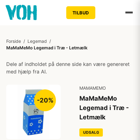
TILBUD
Forside
/
Legemad
/
MaMaMeMo Legemad i Træ - Letmælk
Dele af indholdet på denne side kan være genereret
med hjælp fra AI.
MAMAMEMO
MaMaMeMo
-20%
Legemad i Træ -
Letmælk
UDSALG