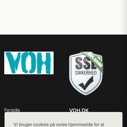
Forside
VOH.DK
Produkter
Tlf. 78768672
Top Rabatter
Vi bruger cookies på vores hjemmeside for at