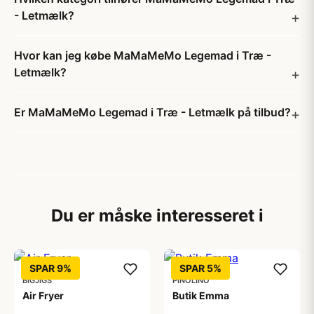
- Letmælk?
Hvor kan jeg købe MaMaMeMo Legemad i Træ -
Letmælk?
Er MaMaMeMo Legemad i Træ - Letmælk på tilbud?
Du er måske interesseret i
SPAR 9%
SPAR 5%
BIGJIGS
PINOLINO
Air Fryer
Butik Emma