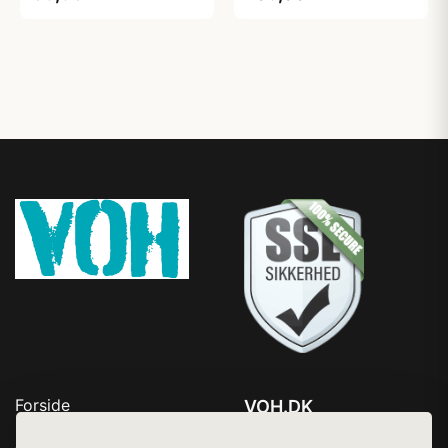
Forside
VOH.DK
Produkter
Tlf. 78768672