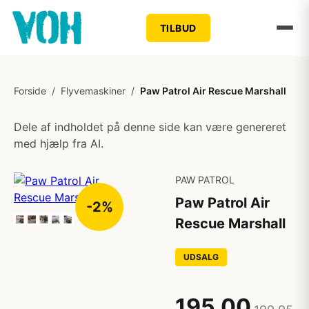
TILBUD
Forside
/
Flyvemaskiner
/
Paw Patrol Air Rescue Marshall
Dele af indholdet på denne side kan være genereret
med hjælp fra AI.
PAW PATROL
Paw Patrol Air
-2%
Rescue Marshall
UDSALG
195,00