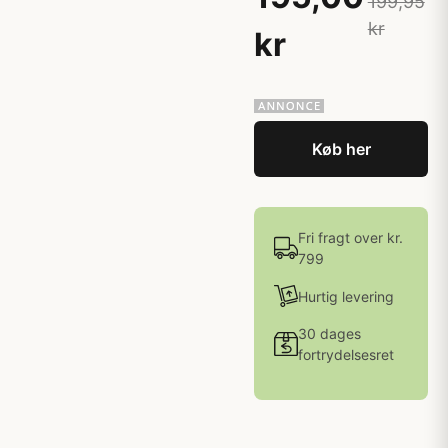
199,95
kr
kr
Køb her
Fri fragt over kr.
799
Hurtig levering
30 dages
fortrydelsesret