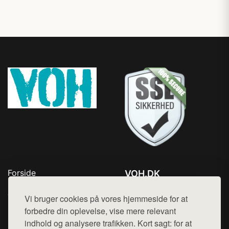
Forside
VOH.DK
Produkter
Tlf. 78768672
Top Rabatter
Vi bruger cookies på vores hjemmeside for at
Mail:
hej@want.dk
Kontakt
forbedre din oplevelse, vise mere relevant
indhold og analysere trafikken. Kort sagt: for at