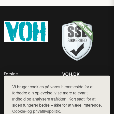
Forside
VOH.DK
Produkter
Tlf. 78768672
Top Rabatter
Vi bruger cookies på vores hjemmeside for at
Mail:
hej@want.dk
Kontakt
forbedre din oplevelse, vise mere relevant
indhold og analysere trafikken. Kort sagt: for at
Cookie- og privatlivspolitik
siden fungerer bedre – ikke for at være irriterende.
Cookie- og privatlivspolitik.