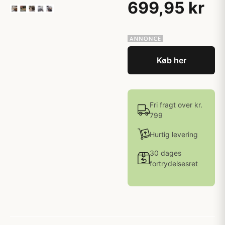
699,95 kr
Køb her
Fri fragt over kr.
799
Hurtig levering
30 dages
fortrydelsesret