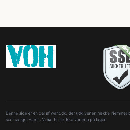
Denne side er en del af want.dk, der udgiver en række hjemmeside
som sælger varen. Vi har heller ikke varerne på lager.