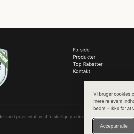
Forside
Produkter
Top Rabatter
Kontakt
Vi bruger cookies p
mere relevant indho
bedre – ikke for at 
r med præsentation af forskellige produkter fra diverse webshops. De
Accepter alle