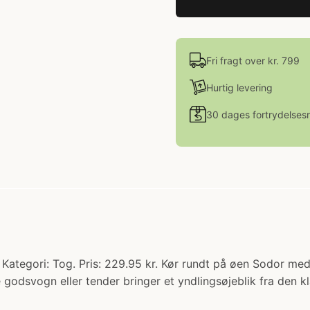
Fri fragt over kr. 799
Hurtig levering
30 dages fortrydelsesr
ategori: Tog. Pris: 229.95 kr. Kør rundt på øen Sodor m
 godsvogn eller tender bringer et yndlingsøjeblik fra den 