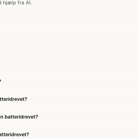
 hjælp fra AI.
?
teridrevet?
n batteridrevet?
tteridrevet?