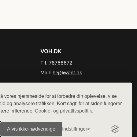
VOH.DK
Tlf. 78768672
Mail:
hej@want.dk
Cookie- og privatlivspolitik
å vores hjemmeside for at forbedre din oplevelse, vise
ld og analysere trafikken. Kort sagt: for at siden fungerer
være irriterende.
Cookie- og privatlivspolitik.
r sælges ikke varer fra denne side - vi henviser til de shops,
Afvis ikke‑nødvendige
Indstillinger