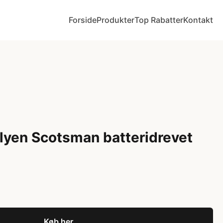
Forside
Produkter
Top Rabatter
Kontakt
yen Scotsman batteridrevet
Køb her